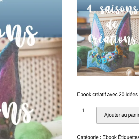
Ebook créatif avec 20 idées e
quantité
Ajouter au pani
de
Ebook
4
Catégorie :
Ebook
Étiquette